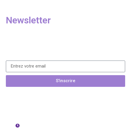
Urgence fuite
Newsletter
Inscrivez-vous à notre lettre d’information pour
recevoir des informations actualisées, des nouvelles
et des conseils.
S'inscrire
Copyright © 2023 Jonathan Violet. Tous Droits
réservés
Ouvert de 7h à 20h - Lundi au Samedi