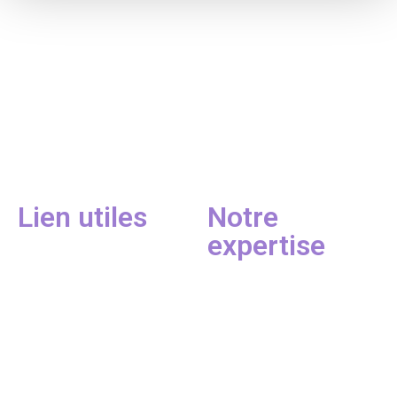
Jonathan Violet, votre couvreur professionnel. Nous offrons des
services de qualité supérieure pour répondre à tous vos besoins
de toiture.
Contactez-nous pour plus d’informations sur nos services.
Lien utiles
Notre
expertise
Nous contacter
Mentions légales
Couvreur
Étanchéité
Zingueur
Ravalement