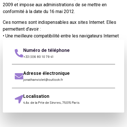
2009 et impose aux administrations de se mettre en
conformité à la date du 16 mai 2012.
Ces normes sont indispensables aux sites Internet. Elles
permettent d’avoir :
• Une meilleure compatibilité entre les navigateurs Internet
• Une lecture du code de programmation par les dispositifs
techniques des personnes handicapées. Une erreur dans le
Numéro de téléphone
code peut entrainer une lisibilité partielle de la page par ces
+33 (0)6 80 10 79 41
logiciels.
Adresse électronique
jonathanviolet@outlook.fr
Localisation
4 Av. de la Prte de Sèvres, 75015 Paris